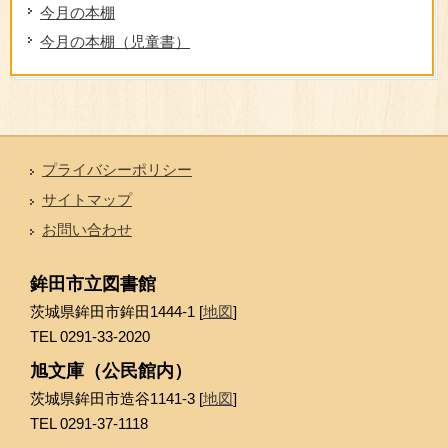
今月の本棚
今月の本棚（児童書）
プライバシーポリシー
サイトマップ
お問い合わせ
鉾田市立図書館
茨城県鉾田市鉾田1444-1 [
地図
]
TEL 0291-33-2020
旭文庫（公民館内）
茨城県鉾田市造谷1141-3 [
地図
]
TEL 0291-37-1118