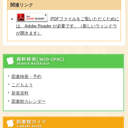
関連リンク
PDFファイルをご覧いただくために
は、Adobe Reader が必要です。（新しいウィンドウ
が開きます）
資
図書検索・予約
こどもよう
新着資料
図書館カレンダー
図