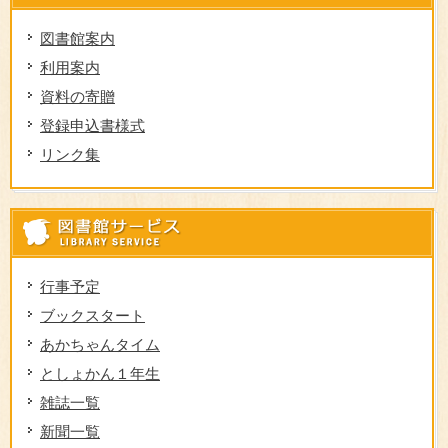
図書館案内
利用案内
資料の寄贈
登録申込書様式
リンク集
図
行事予定
ブックスタート
あかちゃんタイム
としょかん１年生
雑誌一覧
新聞一覧