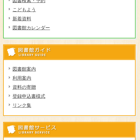
図書検索・予約
こどもよう
新着資料
図書館カレンダー
図
図書館案内
利用案内
資料の寄贈
登録申込書様式
リンク集
図