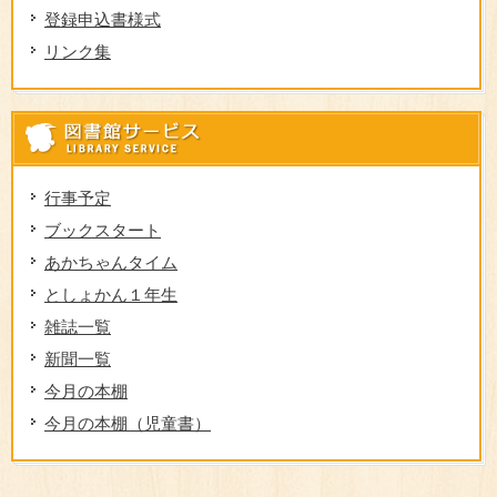
登録申込書様式
リンク集
図
行事予定
ブックスタート
あかちゃんタイム
としょかん１年生
雑誌一覧
新聞一覧
今月の本棚
今月の本棚（児童書）