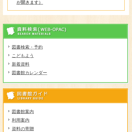
が開きます）
資
図書検索・予約
こどもよう
新着資料
図書館カレンダー
図
図書館案内
利用案内
資料の寄贈