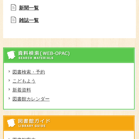
新聞一覧
雑誌一覧
資
図書検索・予約
こどもよう
新着資料
図書館カレンダー
図