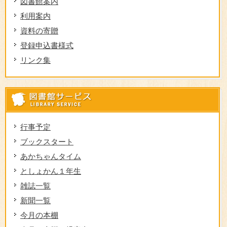
図書館案内
利用案内
資料の寄贈
登録申込書様式
リンク集
図
行事予定
ブックスタート
あかちゃんタイム
としょかん１年生
雑誌一覧
新聞一覧
今月の本棚