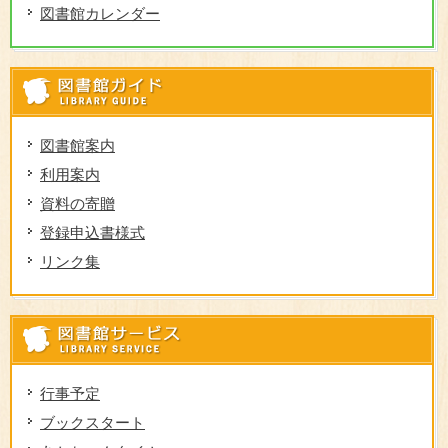
図書館カレンダー
図
図書館案内
利用案内
資料の寄贈
登録申込書様式
リンク集
図
行事予定
ブックスタート