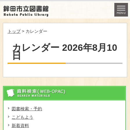
トップ
> カレンダー
カレンダー 2026年8月10
日
資
図書検索・予約
こどもよう
新着資料