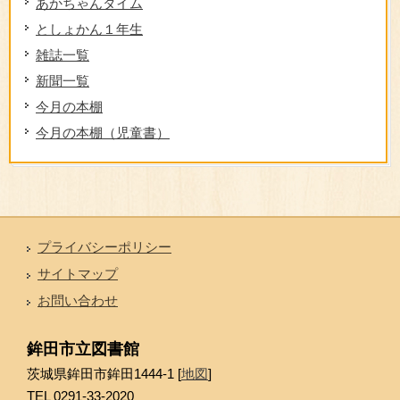
あかちゃんタイム
としょかん１年生
雑誌一覧
新聞一覧
今月の本棚
今月の本棚（児童書）
プライバシーポリシー
サイトマップ
お問い合わせ
鉾田市立図書館
茨城県鉾田市鉾田1444-1 [
地図
]
TEL 0291-33-2020