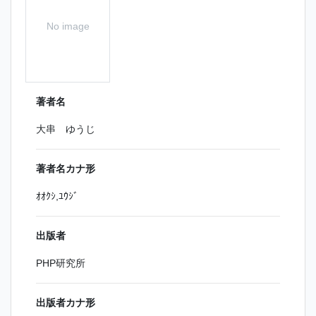
No image
著者名
大串 ゆうじ
著者名カナ形
ｵｵｸｼ,ﾕｳｼﾞ
出版者
PHP研究所
出版者カナ形