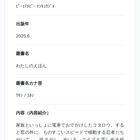
ﾋﾟｰｴｲﾁﾋﾟｰ ｹﾝｷｭｳｼﾞｮ
出版年
2025.6
叢書名
わたしのえほん
叢書名カナ形
ﾜﾀｼ ﾉ ｴﾎﾝ
内容（内容紹介）
家族といっしょに電車でおでかけしたコタロウ。する
と窓の外に、ものすごいスピードで移動する忍者たち
がいて…。絵さがし、めいろ、クイズも楽しめる絵