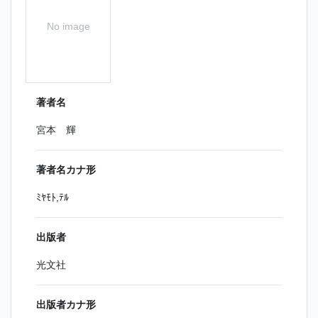
No image
著者名
宮本 輝
著者名カナ形
ﾐﾔﾓﾄ,ﾃﾙ
出版者
光文社
出版者カナ形