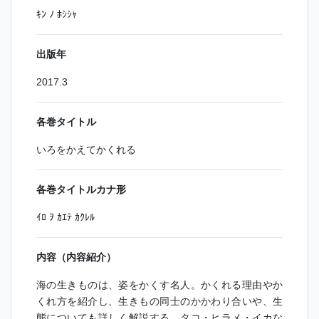
ｷﾝ ﾉ ﾎｼｼｬ
出版年
2017.3
各巻タイトル
いろをかえてかくれる
各巻タイトルカナ形
ｲﾛ ｦ ｶｴﾃ ｶｸﾚﾙ
内容（内容紹介）
海の生きものは、姿をかくす名人。かくれる理由やか
くれ方を紹介し、生きもの同士のかかわり合いや、生
態についても詳しく解説する。タコ・ヒラメ・イカな