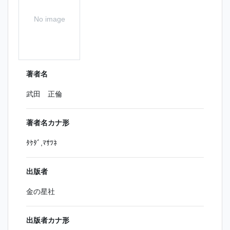
No image
著者名
武田 正倫
著者名カナ形
ﾀｹﾀﾞ,ﾏｻﾂﾈ
出版者
金の星社
出版者カナ形